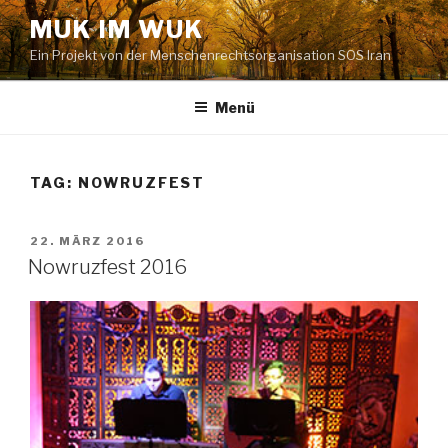
Zum
MUK IM WUK
Inhalt
Ein Projekt von der Menschenrechtsorganisation SOS Iran
springen
Menü
TAG:
NOWRUZFEST
VERÖFFENTLICHT
22. MÄRZ 2016
AM
Nowruzfest 2016