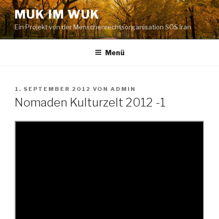
Zum
MUK IM WUK
Inhalt
Ein Projekt von der Menschenrechtsorganisation SOS Iran
springen
Menü
VERÖFFENTLICHT
1. SEPTEMBER 2012
VON
ADMIN
AM
Nomaden Kulturzelt 2012 -1