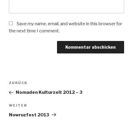
Save my name, email, and website in this browser for
the next time I comment.
Beitrags-
Vorheriger
ZURÜCK
Navigation
Beitrag
Nomaden Kulturzelt 2012 – 3
Nächster
WEITER
Beitrag
Nowruzfest 2013