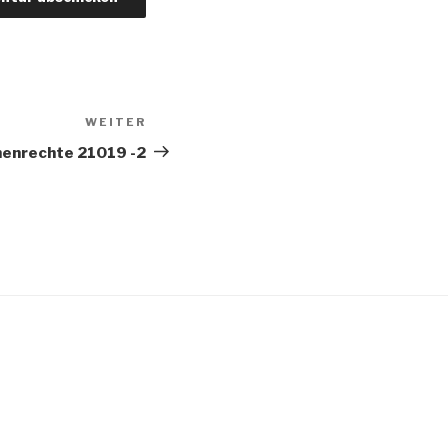
WEITER
Nächster
Beitrag
henrechte 21019 -2