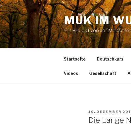
Zum
Inhalt
MUK IM W
springen
Ein Projekt von der Mensche
Startseite
Deutschkurs
Videos
Gesellschaft
A
VERÖFFENTLICHT
10. DEZEMBER 20
AM
Die Lange 