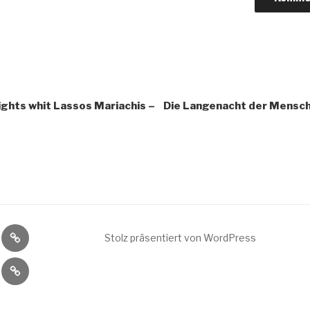
ghts whit Lassos Mariachis –
Die Langenacht der Mensc
eport
Fotoreport
Stolz präsentiert von WordPress
2014
mein
Kultur