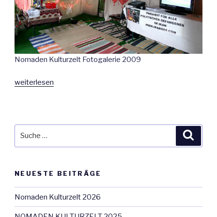
Nomaden Kulturzelt Fotogalerie 2009
„Fotogalerie
weiterlesen
2009“
Suche
Suche
nach:
NEUESTE BEITRÄGE
Nomaden Kulturzelt 2026
NOMADEN KULTURZELT 2025