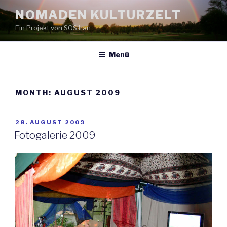
Zum
NOMADEN KULTURZELT
Inhalt
Ein Projekt von SOS Iran
springen
Menü
MONTH:
AUGUST 2009
VERÖFFENTLICHT
28. AUGUST 2009
AM
Fotogalerie 2009