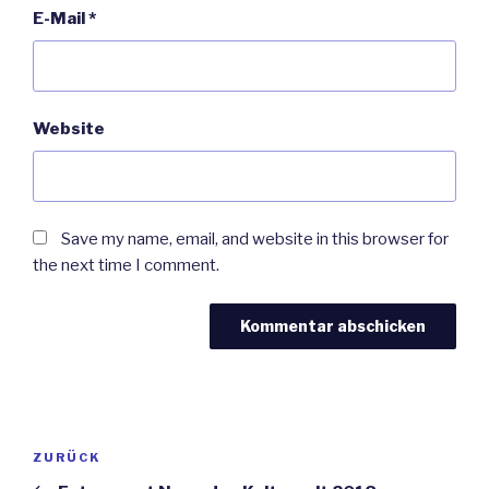
E-Mail
*
Website
Save my name, email, and website in this browser for
the next time I comment.
Beitrags-
Vorheriger
ZURÜCK
Navigation
Beitrag