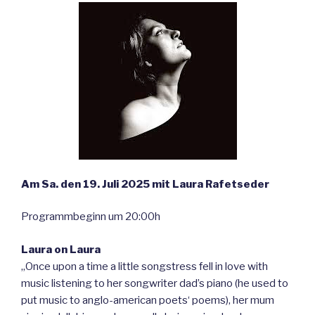
Am Sa. den 19. Juli 2025 mit Laura Rafetseder
Programmbeginn um 20:00h
Laura on Laura
„Once upon a time a little songstress fell in love with
music listening to her songwriter dad’s piano (he used to
put music to anglo-american poets‘ poems), her mum