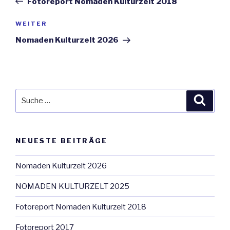
Fotoreport Nomaden Kulturzelt 2018
Nächster
WEITER
Beitrag
Nomaden Kulturzelt 2026
Suche
Suche
nach:
NEUESTE BEITRÄGE
Nomaden Kulturzelt 2026
NOMADEN KULTURZELT 2025
Fotoreport Nomaden Kulturzelt 2018
Fotoreport 2017