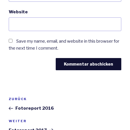
Website
Save my name, email, and website in this browser for
the next time I comment.
Beitrags-
Vorheriger
ZURÜCK
Navigation
Beitrag
Fotoreport 2016
Nächster
WEITER
Beitrag