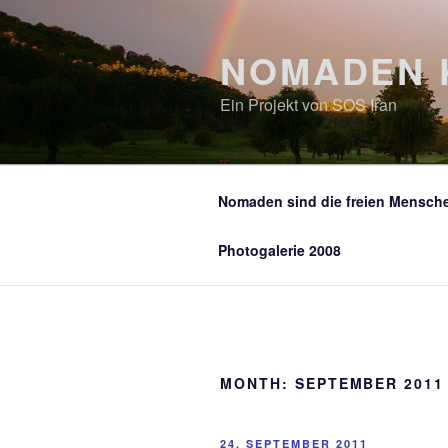
Zum
Inhalt
NOMADEN 
springen
Ein Projekt von SOS Iran
Nomaden sind die freien Mensch
Photogalerie 2008
MONTH:
SEPTEMBER 2011
VERÖFFENTLICHT
24. SEPTEMBER 2011